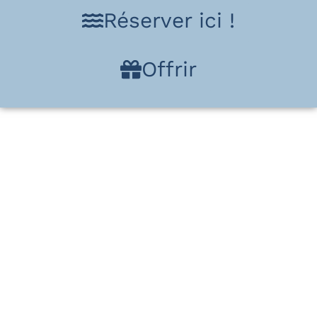
Réserver ici !
Offrir
Stages d'apnée
Premier Souffle
Vous rêvez de découvrir l'univers
fascinant de l'apnée et de vivre une
expérience sensorielle unique ? Notre
stage Premier Souffle est conçu