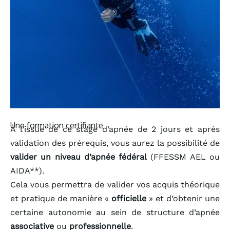
Une formation certifiante
À l’issue de ce stage d’apnée de 2 jours et après
validation des prérequis, vous aurez la possibilité de
valider un niveau d’apnée fédéral
(FFESSM AEL ou
AIDA**).
Cela vous permettra de valider vos acquis théorique
et pratique de manière «
officielle
» et d’obtenir une
certaine autonomie au sein de structure d’apnée
associative
ou
professionnelle
.