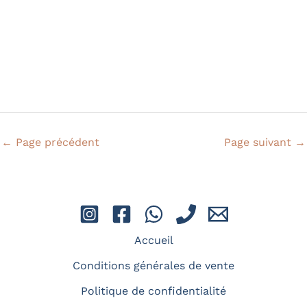
spécialement pour vous.
En savoir plus
←
Page précédent
Page suivant
→
Entraînements
Vous êtes déjà passionné par l'apnée et
recherchez une expérience de plongée
sécurisée et optimale ? Les
Accueil
entraînements sont là pour vous !
Conditions générales de vente
Politique de confidentialité
En savoir plus