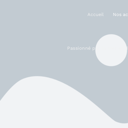
Aller
au
Accueil
Nos ac
contenu
Passionné par la mer et d