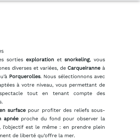
es
es sorties
exploration
et
snorkeling
, vous
ones diverses et variées, de
Carqueiranne
à
qu’à
Porquerolles
. Nous sélectionnons avec
aptées à votre niveau, vous permettant de
 spectacle tout en tenant compte des
s.
en surface
pour profiter des reliefs sous-
n apnée
proche du fond pour observer la
 l’objectif est le même : en prendre plein
ment de liberté qu’offre la mer.