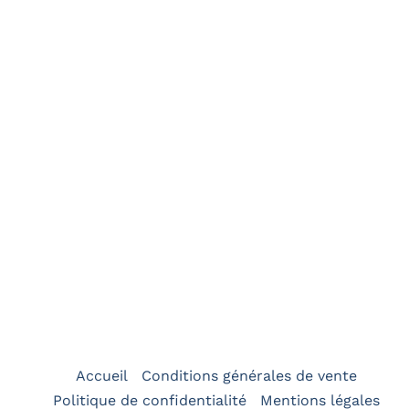
Initiation
s le monde de l'apnée en toute simplicité ! Notre journée 
rend cette expérience captivante accessible à tous.
En savoir plus
Accueil
Conditions générales de vente
Politique de confidentialité
Mentions légales