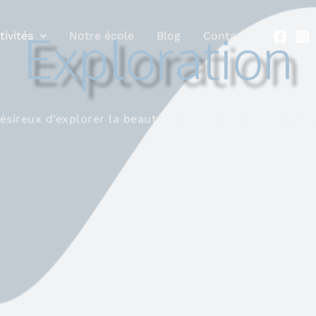
Exploration
tivités
Notre école
Blog
Contact
ésireux d’explorer la beauté des fonds marins varois, 