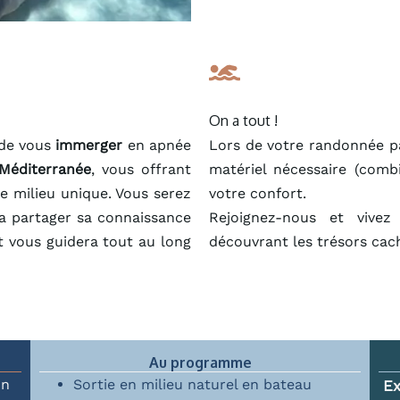
On a tout !
 de vous
immerger
en apnée
Lors de votre randonnée pa
Méditerranée
, vous offrant
matériel nécessaire (comb
e milieu unique. Vous serez
votre confort.
a partager sa connaissance
Rejoignez-nous et vivez
 vous guidera tout au long
découvrant les trésors cach
Au programme
on
Sortie en milieu naturel en bateau
Ex