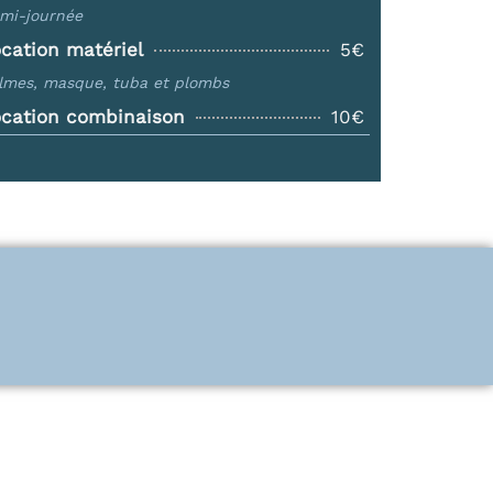
mi-journée
cation matériel
5€
lmes, masque, tuba et plombs
cation combinaison
10€