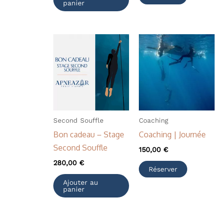
panier
Second Souffle
Coaching
Bon cadeau – Stage
Coaching | Journée
Second Souffle
150,00
€
280,00
€
Réserver
Ajouter au
panier