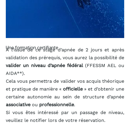
Une formation certifiante
À l’issue de ce stage d’apnée de 2 jours et après
validation des prérequis, vous aurez la possibilité de
valider un niveau d’apnée fédéral
(FFESSM AEL ou
AIDA**).
Cela vous permettra de valider vos acquis théorique
et pratique de manière «
officielle
» et d’obtenir une
certaine autonomie au sein de structure d’apnée
associative
ou
professionnelle
.
Si vous êtes intéressé par un passage de niveau,
veuillez le notifier lors de votre réservation.​