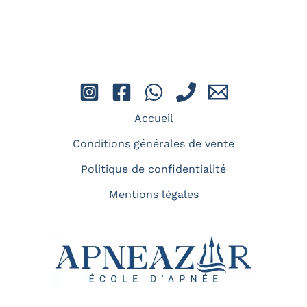
Entraînements
Accueil
Vous êtes déjà passionné par l'apnée et
Conditions générales de vente
recherchez une expérience de plongée
Politique de confidentialité
sécurisée et optimale ? Les
Mentions légales
entraînements sont là pour vous !
En savoir plus