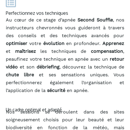
Perfectionnez vos techniques
Au cœur de ce stage d’apnée
Second Souffle
, nos
instructeurs chevronnés vous guideront à travers
des conseils et des techniques avancés pour
optimiser
votre
évolution
en profondeur.
Apprenez
et
maîtrisez
les techniques de
compensation
,
peaufinez votre technique en apnée avec un
retour
vidéo
et son
débriefing
, découvrez la technique de
chute libre
et ses sensations uniques. Vous
perfectionnerez également l’organisation et
l’application de la
sécurité
en apnée.
Un cadre optimal et adapté
Nos sessions se déroulent dans des sites
soigneusement choisis pour leur beauté et leur
biodiversité en fonction de la météo, mais