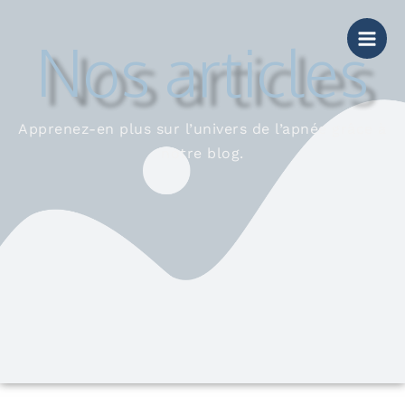
Aller
au
Nos articles
contenu
Apprenez-en plus sur l’univers de l’apnée grâce à
notre blog.