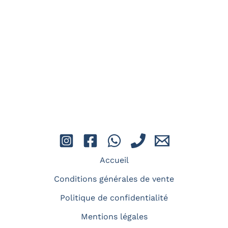
L'apnée
Les bienfaits de l’apnée : Plongez dans un
univers de sérénité et de bien-être
L'apnée
Accueil
Conditions générales de vente
Politique de confidentialité
Mentions légales