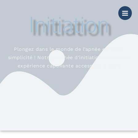
Aller
au
Initiation
contenu
Plongez dans le monde de l’apnée en toute
simplicité ! Notre journée d’initiation rend cette
expérience captivante accessible à tous.