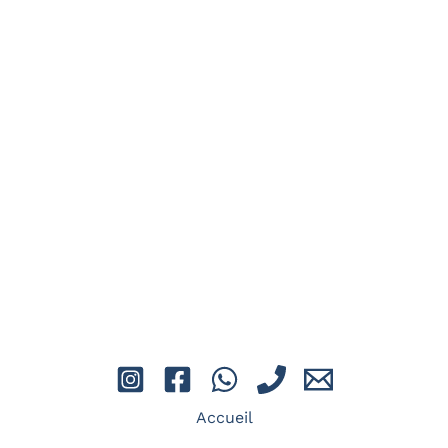
d'apnée
Initiez-vous à l'apnée et vivez une
expérience unique !
En savoir plus
Stages d'apnée
Accueil
Explorez les profondeurs, maîtrisez