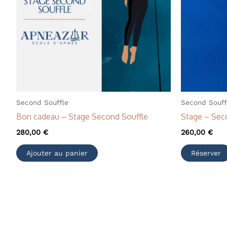
Second Souffle
Second Souff
Bon cadeau – Stage Second Souffle
Stage – Sec
280,00
€
260,00
€
Ajouter au panier
Réserver