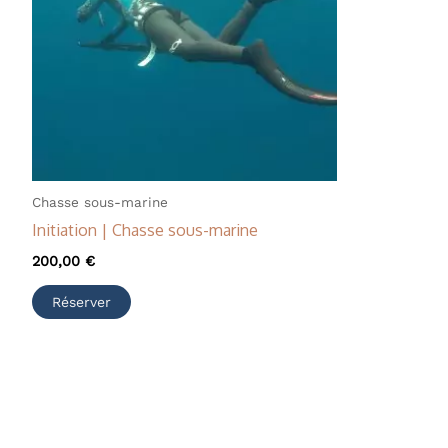
Chasse sous-marine
Initiation | Chasse sous-marine
200,00
€
Réserver