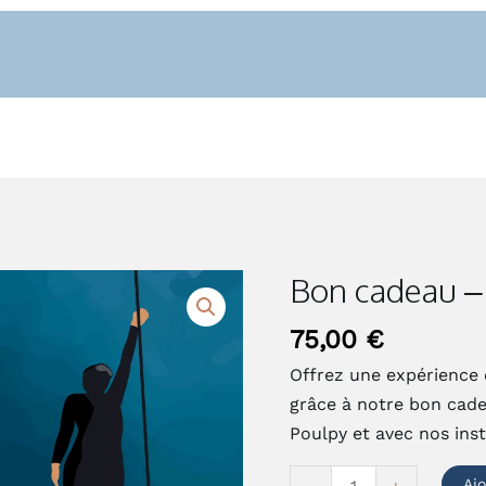
Bon cadeau –
quantité
de
75,00
€
Bon
cadeau
Offrez une expérience 
-
grâce à notre bon cade
Coaching
Poulpy et avec nos ins
demi-
Aj