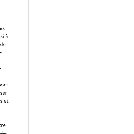
ues
si à
nde
es
•
port
sser
s et
tre
née.