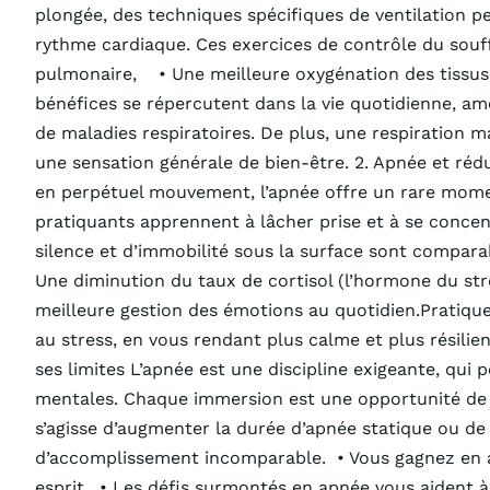
et
plongée, des techniques spécifiques de ventilation p
de
rythme cardiaque. Ces exercices de contrôle du souf
bien-
pulmonaire, • Une meilleure oxygénation des tissus
être
bénéfices se répercutent dans la vie quotidienne, am
de maladies respiratoires. De plus, une respiration m
une sensation générale de bien-être. 2. Apnée et ré
en perpétuel mouvement, l’apnée offre un rare momen
pratiquants apprennent à lâcher prise et à se conce
silence et d’immobilité sous la surface sont compara
Une diminution du taux de cortisol (l’hormone du str
meilleure gestion des émotions au quotidien.Pratique
au stress, en vous rendant plus calme et plus résilie
ses limites L’apnée est une discipline exigeante, qui 
mentales. Chaque immersion est une opportunité de se
s’agisse d’augmenter la durée d’apnée statique ou d
d’accomplissement incomparable. • Vous gagnez en a
esprit. • Les défis surmontés en apnée vous aident à 