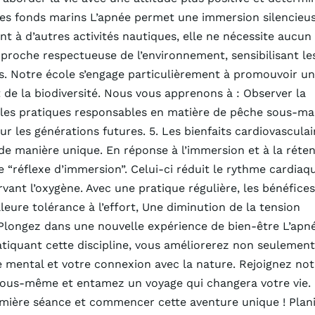
les fonds marins L’apnée permet une immersion silencieus
 à d’autres activités nautiques, elle ne nécessite aucun
proche respectueuse de l’environnement, sensibilisant le
s. Notre école s’engage particulièrement à promouvoir u
 de la biodiversité. Nous vous apprenons à : Observer la
r les pratiques responsables en matière de pêche sous-ma
 les générations futures. 5. Les bienfaits cardiovasculai
 de manière unique. En réponse à l’immersion et à la réte
le “réflexe d’immersion”. Celui-ci réduit le rythme cardiaq
ervant l’oxygène. Avec une pratique régulière, les bénéfices
leure tolérance à l’effort, Une diminution de la tension
: Plongez dans une nouvelle expérience de bien-être L’apn
pratiquant cette discipline, vous améliorerez non seulement
 mental et votre connexion avec la nature. Rejoignez not
r vous-même et entamez un voyage qui changera votre vie
mière séance et commencer cette aventure unique ! Plani