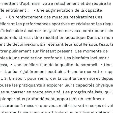
ermettent d’optimiser votre relachement et de réduire le
fle entraînent : • Une augmentation de la capacité
, • Un renforcement des muscles respiratoires.Ces
éliorant les performances sportives et réduisant les risq
aîtrisée aide à calmer le système nerveux, contribuant ain
duction du stress : Une méditation aquatique Dans un mo
t de déconnexion. En retenant leur souffle sous l’eau, l
ntrer pleinement sur l’instant présent. Ces moments de
bles à une méditation profonde. Les bienfaits incluent : 
ess), • Une amélioration de la qualité du sommeil, • Une
r l’apnée régulièrement peut ainsi transformer votre rap
nt. 3. Un sport pour renforcer la confiance en soi et dépa
pousse les pratiquants à explorer leurs capacités physique
 surpasser en toute sécurité. Les progrès réalisés, qu’il
e plonger plus profondément, apportent un sentiment
ssurance à mesure que vous maîtrisez votre corps et vo
aborder la vie avec une attitude plus positive et détermi