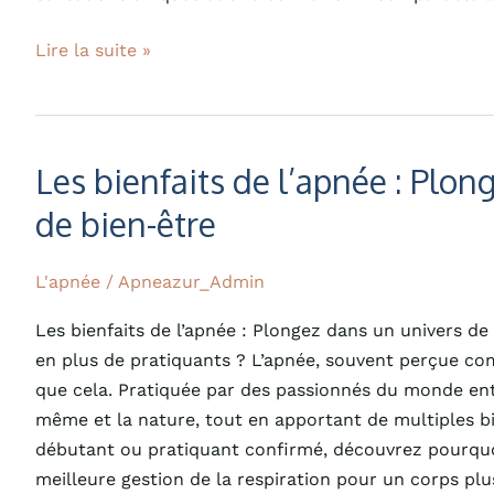
Lire la suite »
Les bienfaits de l’apnée : Plon
Les
bienfaits
de bien-être
de
l’apnée
L'apnée
/
Apneazur_Admin
:
Plongez
Les bienfaits de l’apnée : Plongez dans un univers de
dans
en plus de pratiquants ? L’apnée, souvent perçue comm
un
que cela. Pratiquée par des passionnés du monde enti
univers
même et la nature, tout en apportant de multiples b
de
débutant ou pratiquant confirmé, découvrez pourquoi
sérénité
meilleure gestion de la respiration pour un corps plu