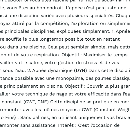
, vous êtes au bon endroit. L’apnée n’est pas juste une
aussi une discipline variée avec plusieurs spécialités. Chaq
oyez attiré par la compétition, l’exploration ou simpleme
des principales disciplines, expliquées simplement. 1. Apnée
tre souffle le plus longtemps possible tout en restant
 ou dans une piscine. Cela peut sembler simple, mais cett
on et de votre respiration. Objectif : Maximiser le temps
vailler votre calme, votre gestion du stress et de vos
r sous l’eau. 2. Apnée dynamique (DYN) Dans cette discipli
istance possible avec une monopalme, des palmes classiq
rincipalement en piscine. Objectif : Couvrir la plus gra
iller votre technique de nage et votre efficacité dans l’e
ds constant (CWT, CNF) Cette discipline se pratique en mer
 à remonter avec les mêmes moyens : CWT (Constant Weigh
Fins) : Sans palmes, en utilisant uniquement vos bras e
emonter sans assistance. Intérêt : C’est l’occasion de