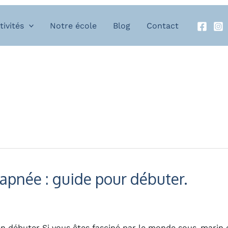
tivités
Notre école
Blog
Contact
l’apnée : guide pour débuter.
ien débuter Si vous êtes fasciné par le monde sous-marin 