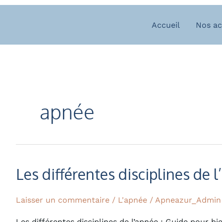
Aller
au
Accueil
Nos ac
contenu
apnée
Les différentes disciplines de 
Les
différentes
disciplines
Laisser un commentaire
/
L'apnée
/
Apneazur_Admin
de
Les différentes disciplines de l’apnée : Guide pour b