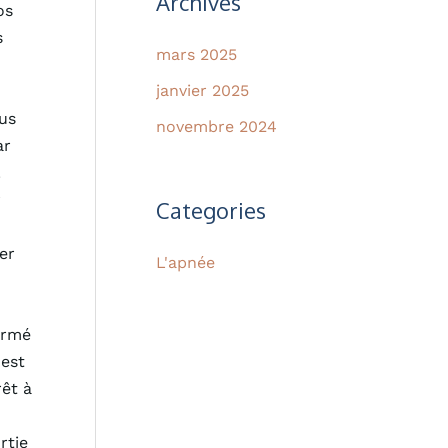
Archives
os
s
mars 2025
janvier 2025
us
novembre 2024
ar
.
r
Categories
er
L'apnée
irmé
 est
rêt à
rtie