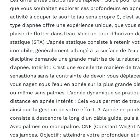
l’apnée
que vous souhaitez explorer ses profondeurs en apnée
:
activité à couper le souffle (au sens propre !), c’est 
guide
type d’apnée offre une expérience unique, que vous s
pour
plaisir de flotter dans l’eau. Voici un tour d’horizon 
débuter.
statique (STA) L’apnée statique consiste à retenir vo
immobile, généralement allongé à la surface de l’eau
discipline demande une grande maîtrise de la relaxati
d’apnée. Intérêt : C’est une excellente manière de tra
sensations sans la contrainte de devoir vous déplace
vous nagez sous l’eau en apnée sur la plus grande d
ou même sans palmes. L’apnée dynamique se pratique p
distance en apnée Intérêt : Cela vous permet de trava
ainsi que la gestion de votre effort. 3. Apnée en poi
consiste à descendre le long d’un câble guide, puis
Avec palmes ou monopalme. CNF (Constant Weight No 
vos jambes. Objectif : atteindre votre profondeur et r