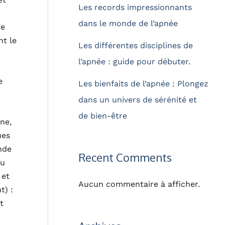
Les records impressionnants
dans le monde de l’apnée
ue
nt le
Les différentes disciplines de
l’apnée : guide pour débuter.
e
Les bienfaits de l’apnée : Plongez
dans un univers de sérénité et
de bien-être
ne,
ues
nde
Recent Comments
au
 et
Aucun commentaire à afficher.
t) :
t