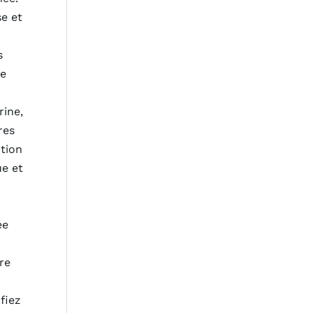
e et
s
ne
rine,
res
ntion
ue et
ée
re
.
fiez