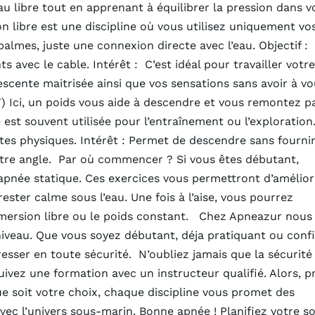
u libre tout en apprenant à équilibrer la pression dans v
on libre est une discipline où vous utilisez uniquement vo
palmes, juste une connexion directe avec l’eau. Objectif :
vec le cable. Intérêt : C’est idéal pour travailler votre
cente maitrisée ainsi que vos sensations sans avoir à vo
) Ici, un poids vous aide à descendre et vous remontez p
 est souvent utilisée pour l’entraînement ou l’exploration
ites physiques. Intérêt : Permet de descendre sans fourni
utre angle. Par où commencer ? Si vous êtes débutant,
pnée statique. Ces exercices vous permettront d’amélior
ester calme sous l’eau. Une fois à l’aise, vous pourrez
immersion libre ou le poids constant. Chez Apneazur nous
iveau. Que vous soyez débutant, déja pratiquant ou conf
sser en toute sécurité. N’oubliez jamais que la sécurité
ivez une formation avec un instructeur qualifié. Alors, p
e soit votre choix, chaque discipline vous promet des
c l’univers sous-marin. Bonne apnée ! Planifiez votre so