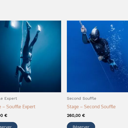
le Expert
Second Souffle
 – Souffle Expert
Stage – Second Souffle
00
€
260,00
€
server
Réserver