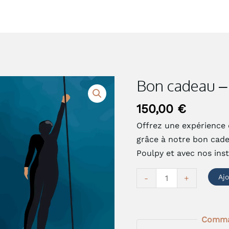
Bon cadeau –
quantité
de
150,00
€
Bon
cadeau
Offrez une expérience 
-
grâce à notre bon cade
Coaching
Poulpy et avec nos ins
journée
Aj
-
+
Comman