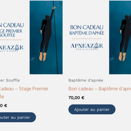
er Souffle
Baptême d'apnée
cadeau – Stage Premier
Bon cadeau – Baptême d’apn
le
70,00
€
00
€
Ajouter au panier
outer au panier